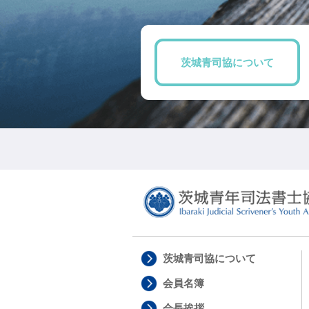
茨城青司協について
茨城青司協について
会員名簿
会長挨拶