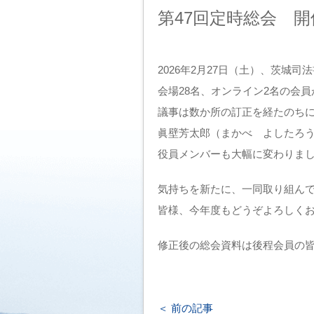
第47回定時総会 
2026年2月27日（土）、茨城
会場28名、オンライン2名の会
議事は数か所の訂正を経たのちに
眞壁芳太郎（まかべ よしたろ
役員メンバーも大幅に変わりま
気持ちを新たに、一同取り組ん
皆様、今年度もどうぞよろしく
修正後の総会資料は後程会員の
前の記事